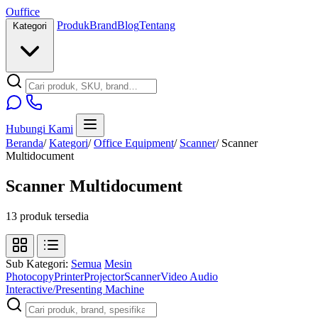
O
u
ffice
Produk
Brand
Blog
Tentang
Kategori
Hubungi Kami
Beranda
/
Kategori
/
Office Equipment
/
Scanner
/
Scanner
Multidocument
Scanner Multidocument
13 produk tersedia
Sub Kategori:
Semua
Mesin
Photocopy
Printer
Projector
Scanner
Video Audio
Interactive/Presenting Machine