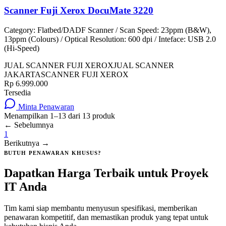
Scanner Fuji Xerox DocuMate 3220
Category: Flatbed/DADF Scanner / Scan Speed: 23ppm (B&W),
13ppm (Colours) / Optical Resolution: 600 dpi / Inteface: USB 2.0
(Hi-Speed)
JUAL SCANNER FUJI XEROX
JUAL SCANNER
JAKARTA
SCANNER FUJI XEROX
Rp 6.999.000
Tersedia
Minta Penawaran
Menampilkan
1
–
13
dari
13
produk
← Sebelumnya
1
Berikutnya →
BUTUH PENAWARAN KHUSUS?
Dapatkan Harga Terbaik untuk Proyek
IT Anda
Tim kami siap membantu menyusun spesifikasi, memberikan
penawaran kompetitif, dan memastikan produk yang tepat untuk