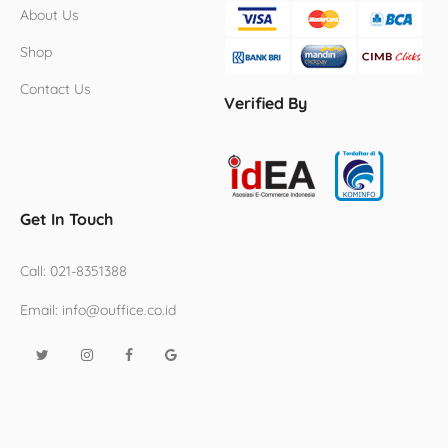
About Us
Shop
Contact Us
Verified By
Get In Touch
Call:
021-8351388
Email:
info@ouffice.co.id