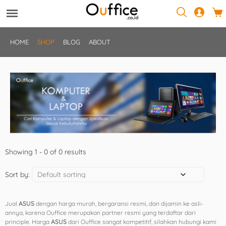
HOME
SHOP
BLOG
ABOUT
Showing 1 - 0 of 0 results
Sort by:
Jual
ASUS
dengan harga murah, bergaransi resmi, dan dijamin ke asli-
annya, karena Ouffice merupakan partner resmi yang terdaftar dari
principle. Harga
ASUS
dari Ouffice sangat kompetitif, silahkan hubungi kami