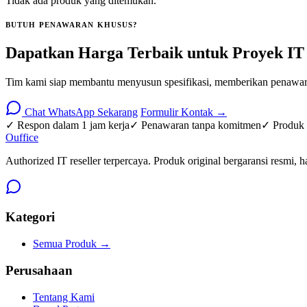
Tidak ada produk yang ditemukan.
BUTUH PENAWARAN KHUSUS?
Dapatkan Harga Terbaik untuk Proyek IT
Tim kami siap membantu menyusun spesifikasi, memberikan penawara
Chat WhatsApp Sekarang
Formulir Kontak →
✓ Respon dalam 1 jam kerja
✓ Penawaran tanpa komitmen
✓ Produk o
O
u
ffice
Authorized IT reseller terpercaya. Produk original bergaransi resmi, h
Kategori
Semua Produk →
Perusahaan
Tentang Kami