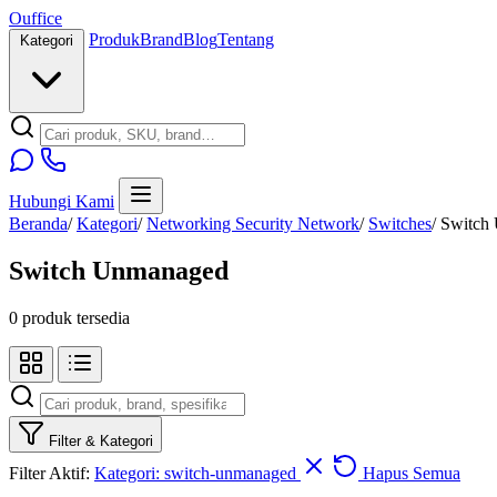
O
u
ffice
Produk
Brand
Blog
Tentang
Kategori
Hubungi Kami
Beranda
/
Kategori
/
Networking Security Network
/
Switches
/
Switch
Switch Unmanaged
0 produk tersedia
Filter & Kategori
Filter Aktif:
Kategori: switch-unmanaged
Hapus Semua