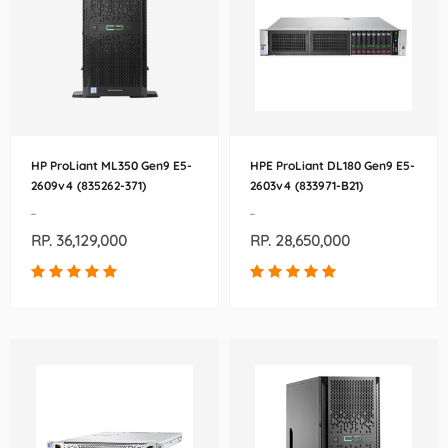
HP ProLiant ML350 Gen9 E5-
HPE ProLiant DL180 Gen9 E5-
2609v4 (835262-371)
2603v4 (833971-B21)
-
-
RP. 36,129,000
RP. 28,650,000