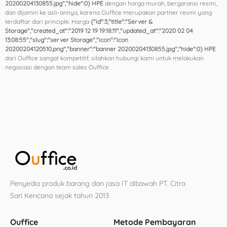
20200204130855.jpg","hide":0} HPE
dengan harga murah, bergaransi resmi,
dan dijamin ke asli-annya, karena Ouffice merupakan partner resmi yang
terdaftar dari principle. Harga
{"id":3,"title":"Server &
Storage","created_at":"2019 12 19 19:18:11","updated_at":"2020 02 04
13:08:55","slug":"server Storage","icon":"icon
20200204120510.png","banner":"banner 20200204130855.jpg","hide":0} HPE
dari Ouffice sangat kompetitif, silahkan hubungi kami untuk melakukan
negosiasi dengan team sales Ouffice
Penyedia produk barang dan jasa IT dibawah PT. Citra
Sari Kencana sejak tahun 2013
Ouffice
Metode Pembayaran