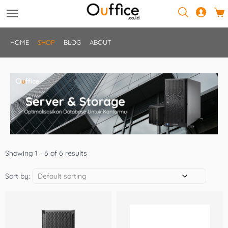
HOME
SHOP
BLOG
ABOUT
Showing 1 - 6 of 6 results
Sort by: