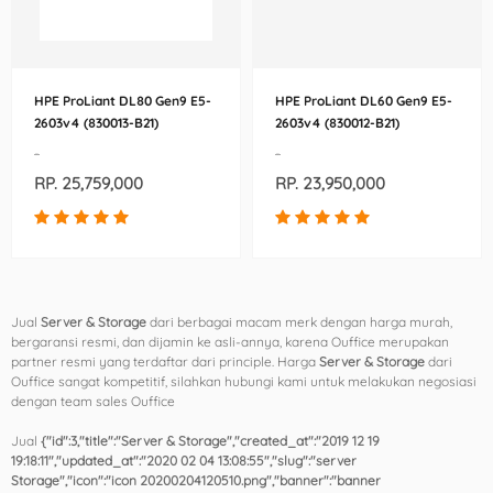
HPE ProLiant DL80 Gen9 E5-
HPE ProLiant DL60 Gen9 E5-
2603v4 (830013-B21)
2603v4 (830012-B21)
-
-
RP. 25,759,000
RP. 23,950,000
Jual
Server & Storage
dari berbagai macam merk dengan harga murah,
bergaransi resmi, dan dijamin ke asli-annya, karena Ouffice merupakan
partner resmi yang terdaftar dari principle. Harga
Server & Storage
dari
Ouffice sangat kompetitif, silahkan hubungi kami untuk melakukan negosiasi
dengan team sales Ouffice
Jual
{"id":3,"title":"Server & Storage","created_at":"2019 12 19
19:18:11","updated_at":"2020 02 04 13:08:55","slug":"server
Storage","icon":"icon 20200204120510.png","banner":"banner