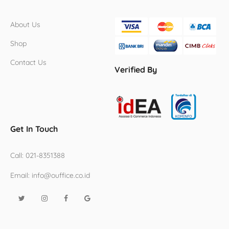
About Us
Shop
Contact Us
Verified By
Get In Touch
Call:
021-8351388
Email:
info@ouffice.co.id