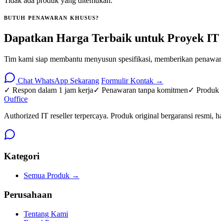
Tidak ada produk yang ditemukan.
BUTUH PENAWARAN KHUSUS?
Dapatkan Harga Terbaik untuk Proyek IT
Tim kami siap membantu menyusun spesifikasi, memberikan penawara
Chat WhatsApp Sekarang
Formulir Kontak →
✓ Respon dalam 1 jam kerja
✓ Penawaran tanpa komitmen
✓ Produk o
O
u
ffice
Authorized IT reseller terpercaya. Produk original bergaransi resmi, h
Kategori
Semua Produk →
Perusahaan
Tentang Kami