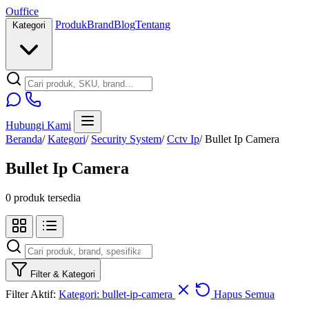
O
u
ffice
Produk
Brand
Blog
Tentang
Kategori
Hubungi Kami
Beranda
/
Kategori
/
Security System
/
Cctv Ip
/
Bullet Ip Camera
Bullet Ip Camera
0 produk tersedia
Filter & Kategori
Filter Aktif:
Kategori: bullet-ip-camera
Hapus Semua