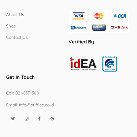
About Us
Shop
Contact Us
Verified By
Get In Touch
Call:
021-8351388
Email:
info@ouffice.co.id