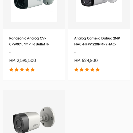
Panasonic Analog CV-
Analog Camera Dahua 2MP
CPW101L 1MP IR Bullet IP
HAC-HFW1220RMP (HAC-
Security Camera
HFW1220RMP-0360B)
-
-
RP. 2,595,500
RP. 624,800