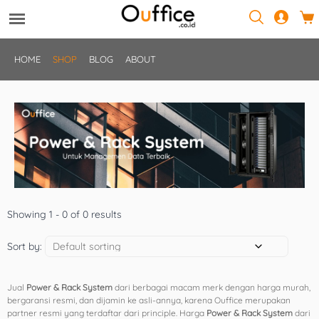
HOME
SHOP
BLOG
ABOUT
Showing 1 - 0 of 0 results
Sort by:
Jual
Power & Rack System
dari berbagai macam merk dengan harga murah,
bergaransi resmi, dan dijamin ke asli-annya, karena Ouffice merupakan
partner resmi yang terdaftar dari principle. Harga
Power & Rack System
dari