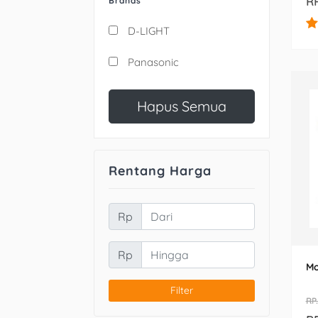
RP
Brands
D-LIGHT
Panasonic
Hapus Semua
Rentang Harga
Rp
Rp
Mo
Filter
RP.