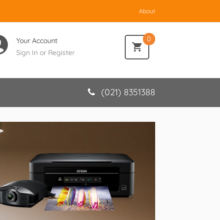
About
0
Your Account
Sign In
or
Register
(021) 8351388