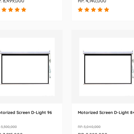
. 8,499,000
RP. 4,140,000
torized Screen D-Light 96
Motorized Screen D-Light 8
 3,300,000
RP. 3,040,000