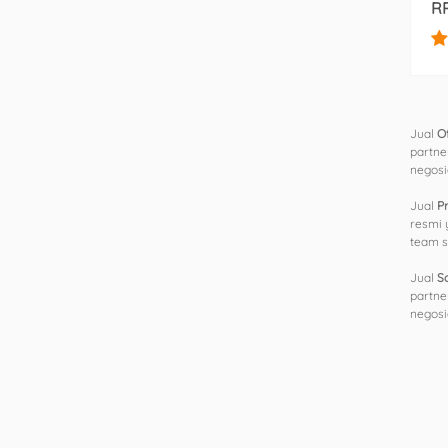
RP
Jual
O
partne
negosi
Jual
P
resmi 
team s
Jual
S
partne
negosi