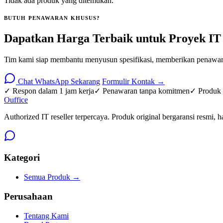
Tidak ada produk yang ditemukan.
BUTUH PENAWARAN KHUSUS?
Dapatkan Harga Terbaik untuk Proyek IT
Tim kami siap membantu menyusun spesifikasi, memberikan penawara
Chat WhatsApp Sekarang
Formulir Kontak →
✓ Respon dalam 1 jam kerja
✓ Penawaran tanpa komitmen
✓ Produk o
O
u
ffice
Authorized IT reseller terpercaya. Produk original bergaransi resmi, h
Kategori
Semua Produk →
Perusahaan
Tentang Kami