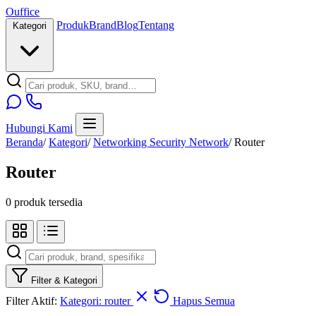
O
u
ffice
Produk
Brand
Blog
Tentang
Kategori
Hubungi Kami
Beranda
/
Kategori
/
Networking Security Network
/
Router
Router
0 produk tersedia
Filter & Kategori
Filter Aktif:
Kategori: router
Hapus Semua