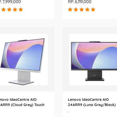
. 7,999,000
RP. 6,119,000
novo IdeaCentre AIO
Lenovo IdeaCentre AIO
ARR9 (Cloud Grey) Touch
24ARR9 (Luna Grey/Black)
Non Touch
-