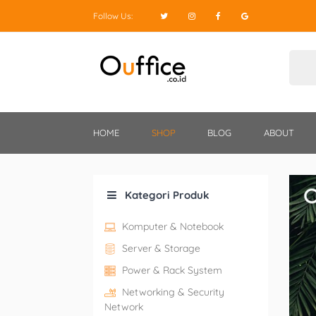
Follow Us:
HOME
SHOP
BLOG
ABOUT
Kategori Produk
Komputer & Notebook
Server & Storage
Power & Rack System
Networking & Security
Network