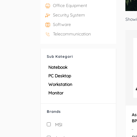
Office Equipment
Security System
Showin
Software
Telecommunication
Sub Kategori
Notebook
PC Desktop
Workstation
Monitor
Brands
As
BP
MSI
-