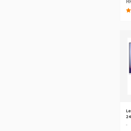
RP
Le
24
To
-