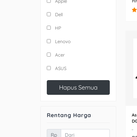
RP
Apple
Dell
HP
Lenovo
Acer
ASUS
Hapus Semua
Rentang Harga
As
D
-
Rp