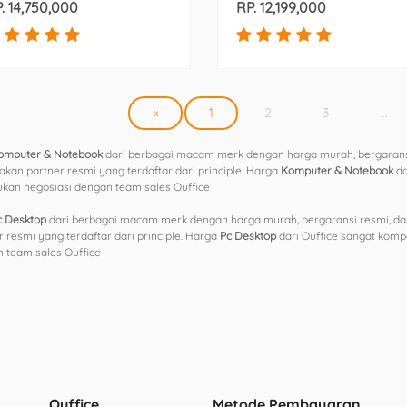
. 14,750,000
RP. 12,199,000
«
1
2
3
...
omputer & Notebook
dari berbagai macam merk dengan harga murah, bergaransi 
kan partner resmi yang terdaftar dari principle. Harga
Komputer & Notebook
da
kan negosiasi dengan team sales Ouffice
c Desktop
dari berbagai macam merk dengan harga murah, bergaransi resmi, dan
r resmi yang terdaftar dari principle. Harga
Pc Desktop
dari Ouffice sangat komp
 team sales Ouffice
Ouffice
Metode Pembayaran