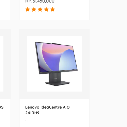
RP. 31,450,000
WS
Lenovo IdeaCentre AIO
24IRH9
-