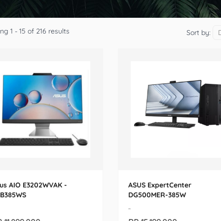
g 1 - 15 of 216 results
Sort by:
us AIO E3202WVAK -
ASUS ExpertCenter
B385WS
DG500MER-385W
-