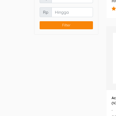
RP
Rp
Filter
Ac
(V
-