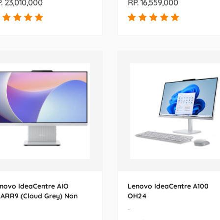
. 23,010,000
RP. 16,559,000
novo IdeaCentre AIO
Lenovo IdeaCentre A100
ARR9 (Cloud Grey) Non
OH24
uch
-