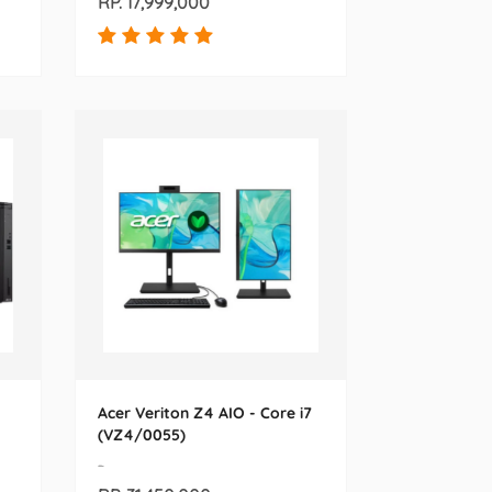
RP. 17,999,000
Acer Veriton Z4 AIO - Core i7
(VZ4/0055)
-