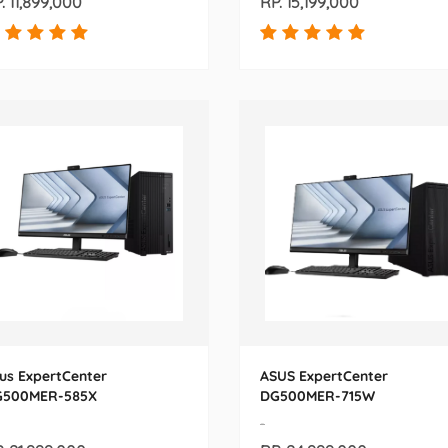
. 11,899,000
RP. 15,199,000
us ExpertCenter
ASUS ExpertCenter
G500MER-585X
DG500MER-715W
-