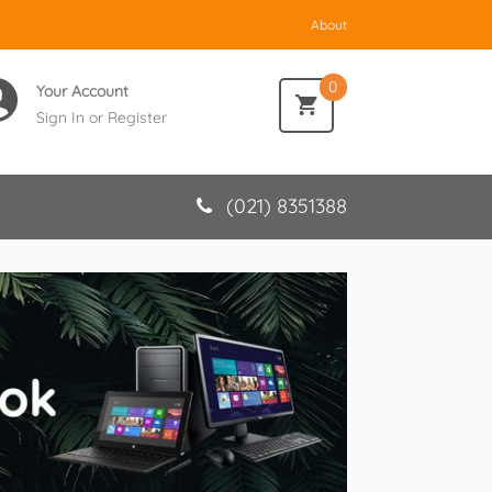
About
0
Your Account
Sign In
or
Register
(021) 8351388