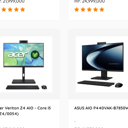
. 21,999,000
RP. 24,999,000
er Veriton Z4 AIO - Core i5
ASUS AIO P440VAK-B7850
Z4/0054)
-