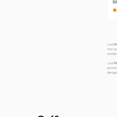
RP
Jual
K
merupa
melaku
Jual
P
partne
dengan