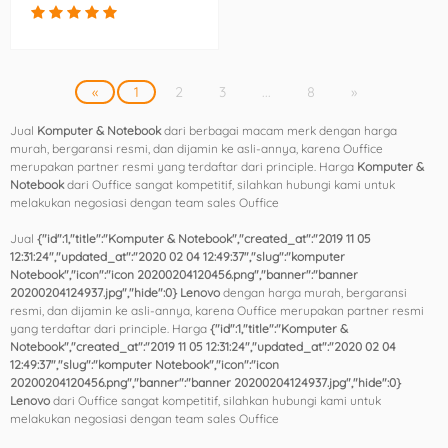
«
1
2
3
...
8
»
Jual
Komputer & Notebook
dari berbagai macam merk dengan harga
murah, bergaransi resmi, dan dijamin ke asli-annya, karena Ouffice
merupakan partner resmi yang terdaftar dari principle. Harga
Komputer &
Notebook
dari Ouffice sangat kompetitif, silahkan hubungi kami untuk
melakukan negosiasi dengan team sales Ouffice
Jual
{"id":1,"title":"Komputer & Notebook","created_at":"2019 11 05
12:31:24","updated_at":"2020 02 04 12:49:37","slug":"komputer
Notebook","icon":"icon 20200204120456.png","banner":"banner
20200204124937.jpg","hide":0} Lenovo
dengan harga murah, bergaransi
resmi, dan dijamin ke asli-annya, karena Ouffice merupakan partner resmi
yang terdaftar dari principle. Harga
{"id":1,"title":"Komputer &
Notebook","created_at":"2019 11 05 12:31:24","updated_at":"2020 02 04
12:49:37","slug":"komputer Notebook","icon":"icon
20200204120456.png","banner":"banner 20200204124937.jpg","hide":0}
Lenovo
dari Ouffice sangat kompetitif, silahkan hubungi kami untuk
melakukan negosiasi dengan team sales Ouffice